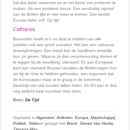
het dus beter omarmen en er het beste van proberen te
maken. Als een positieve keuze. Een eenduidig signaal
van de Britten lijkt er niet meer te komen. Dan beslist
Europa beter zelf. Op tijd.
Catharsis
Bovendien heeft zo’n no deal te midden van alle
nadelen ook een groot voordeel. Het kan een catharsis
teweegbrengen. Een brexit kan de hardliners eindelijk
hun zin geven. Waarna ze dan verantwoording dienen af
te leggen bij de bevolking, uiteraard. En aan Europese
kant kan niemand Brussel verwijten de Britten tegen hun
zin bij de Unie te hebben gehouden, een argument dat
de eurosceptici maar al te graag in de komende
kiesstrijd van stal zouden willen halen. De EU kan er dus
nog wellicht haar voordeel mee doen.
Bron:
De Tijd
Geplaatst in
Algemeen
,
Artikelen
,
Europa
,
Maatschappij
,
Politiek
,
Slider
en getagd met
Brexit
,
Steven Van Hecke
,
Theresa May