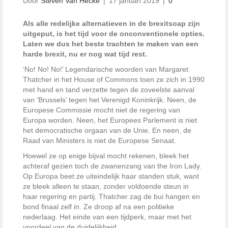
Door
Steven Van Hecke
|
17 januari 2019
|
0
Als alle redelijke alternatieven in de brexitsoap zijn
uitgeput, is het tijd voor de onconventionele opties.
Laten we dus het beste trachten te maken van een
harde brexit, nu er nog wat tijd rest.
‘No! No! No!’ Legendarische woorden van Margaret
Thatcher in het House of Commons toen ze zich in 1990
met hand en tand verzette tegen de zoveelste aanval
van ‘Brussels’ tegen het Verenigd Koninkrijk. Neen, de
Europese Commissie mocht niet de regering van
Europa worden. Neen, het Europees Parlement is niet
het democratische orgaan van de Unie. En neen, de
Raad van Ministers is niet de Europese Senaat.
Hoewel ze op enige bijval mocht rekenen, bleek het
achteraf gezien toch de zwanenzang van the Iron Lady.
Op Europa beet ze uiteindelijk haar standen stuk, want
ze bleek alleen te staan, zonder voldoende steun in
haar regering en partij. Thatcher zag de bui hangen en
bond finaal zelf in. Ze droop af na een politieke
nederlaag. Het einde van een tijdperk, maar met het
voordeel van de duidelijkheid.