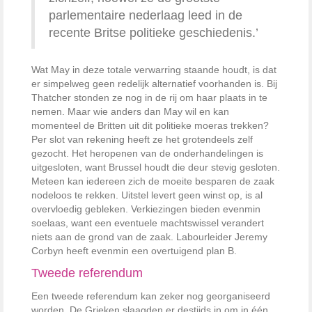
parlementaire nederlaag leed in de
recente Britse politieke geschiedenis.’
Wat May in deze totale verwarring staande houdt, is dat
er simpelweg geen redelijk alternatief voorhanden is. Bij
Thatcher stonden ze nog in de rij om haar plaats in te
nemen. Maar wie anders dan May wil en kan
momenteel de Britten uit dit politieke moeras trekken?
Per slot van rekening heeft ze het grotendeels zelf
gezocht. Het heropenen van de onderhandelingen is
uitgesloten, want Brussel houdt die deur stevig gesloten.
Meteen kan iedereen zich de moeite besparen de zaak
nodeloos te rekken. Uitstel levert geen winst op, is al
overvloedig gebleken. Verkiezingen bieden evenmin
soelaas, want een eventuele machtswissel verandert
niets aan de grond van de zaak. Labourleider Jeremy
Corbyn heeft evenmin een overtuigend plan B.
Tweede referendum
Een tweede referendum kan zeker nog georganiseerd
worden. De Grieken slaagden er destijds in om in één