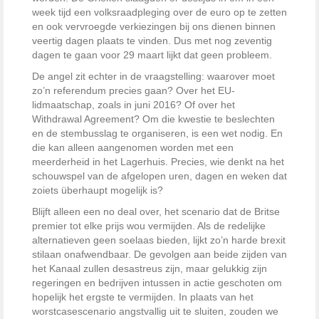
week tijd een volksraadpleging over de euro op te zetten
en ook vervroegde verkiezingen bij ons dienen binnen
veertig dagen plaats te vinden. Dus met nog zeventig
dagen te gaan voor 29 maart lijkt dat geen probleem.
De angel zit echter in de vraagstelling: waarover moet
zo’n referendum precies gaan? Over het EU-
lidmaatschap, zoals in juni 2016? Of over het
Withdrawal Agreement? Om die kwestie te beslechten
en de stembusslag te organiseren, is een wet nodig. En
die kan alleen aangenomen worden met een
meerderheid in het Lagerhuis. Precies, wie denkt na het
schouwspel van de afgelopen uren, dagen en weken dat
zoiets überhaupt mogelijk is?
Blijft alleen een no deal over, het scenario dat de Britse
premier tot elke prijs wou vermijden. Als de redelijke
alternatieven geen soelaas bieden, lijkt zo’n harde brexit
stilaan onafwendbaar. De gevolgen aan beide zijden van
het Kanaal zullen desastreus zijn, maar gelukkig zijn
regeringen en bedrijven intussen in actie geschoten om
hopelijk het ergste te vermijden. In plaats van het
worstcasescenario angstvallig uit te sluiten, zouden we