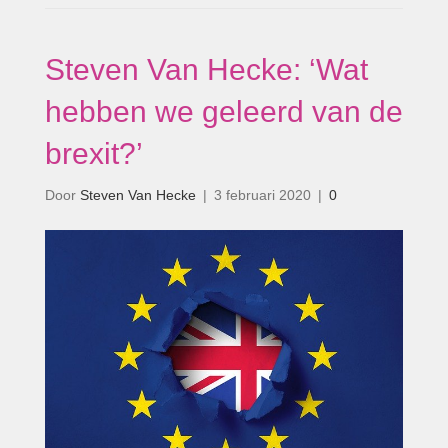
Steven Van Hecke: ‘Wat
hebben we geleerd van de
brexit?’
Door
Steven Van Hecke
|
3 februari 2020
|
0