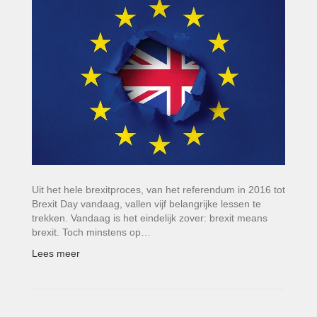
Uit het hele brexitproces, van het referendum in 2016 tot
Brexit Day vandaag, vallen vijf belangrijke lessen te
trekken. Vandaag is het eindelijk zover: brexit means
brexit. Toch minstens op…
Lees meer