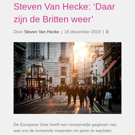
Steven Van Hecke: ‘Daar
zijn de Britten weer’
Door
Steven Van Hecke
|
16 december 2019
|
0
De Europese Unie heeft een voorproefje gegeven van
wat ons de komende maanden en jaren te wachten