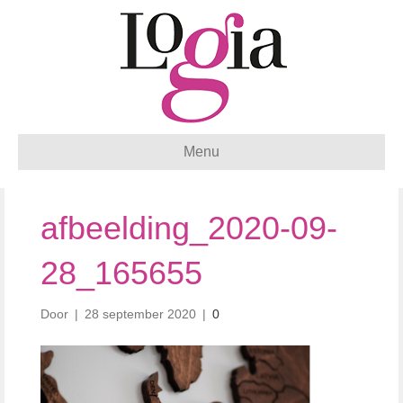
Menu
afbeelding_2020-09-
28_165655
Door
|
28 september 2020
|
0