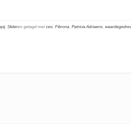
pij
,
Slider
en getagd met
ceo
,
Fibrona
,
Patricia Adriaens
,
waardegedre