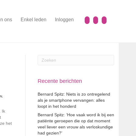
n ons
Enkel leden
Inloggen
Recente berichten
Bernard Spitz: Niets is zo ontregelend
w.
als je smartphone vervangen: alles
loopt in het honderd
 Ik
Bernard Spitz: ‘Hoe vaak word ik bij een
t
patiënte geroepen die op dat moment
ze het
veel liever een vrouw als verloskundige
had gezien?’