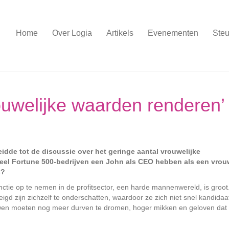
Home
Over Logia
Artikels
Evenementen
Steu
rouwelijke waarden renderen’
idde tot de discussie over het geringe aantal vrouwelijke
enveel Fortune 500-bedrijven een John als CEO hebben als een vrou
s?
tie op te nemen in de profitsector, een harde mannenwereld, is groot.
gd zijn zichzelf te onderschatten, waardoor ze zich niet snel kandidaa
ouwen moeten nog meer durven te dromen, hoger mikken en geloven dat 