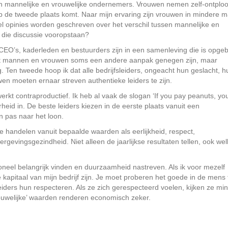
ssen mannelijke en vrouwelijke ondernemers. Vrouwen nemen zelf-ontploo
op de tweede plaats komt. Naar mijn ervaring zijn vrouwen in mindere m
eel opinies worden geschreven over het verschil tussen mannelijke en
n die discussie vooropstaan?
 CEO’s, kaderleden en bestuurders zijn in een samenleving die is opg
dat mannen en vrouwen soms een andere aanpak genegen zijn, maar
ng. Ten tweede hoop ik dat alle bedrijfsleiders, ongeacht hun geslacht, h
n moeten ernaar streven authentieke leiders te zijn.
rkt contraproductief. Ik heb al vaak de slogan ‘If you pay peanuts, yo
eid in. De beste leiders kiezen in de eerste plaats vanuit een
 pas naar het loon.
te handelen vanuit bepaalde waarden als eerlijkheid, respect,
ergevingsgezindheid. Niet alleen de jaarlijkse resultaten tellen, ook we
neel belangrijk vinden en duurzaamheid nastreven. Als ik voor mezelf
kapitaal van mijn bedrijf zijn. Je moet proberen het goede in de mens 
eiders hun respecteren. Als ze zich gerespecteerd voelen, kijken ze mi
rouwelijke’ waarden renderen economisch zeker.