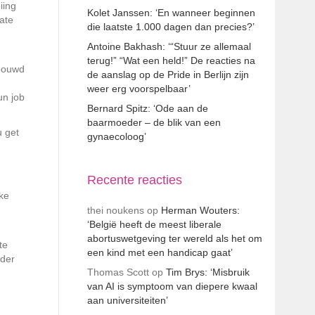
iing
Kolet Janssen: ‘En wanneer beginnen
ate
die laatste 1.000 dagen dan precies?’
Antoine Bakhash: ‘“Stuur ze allemaal
terug!” “Wat een held!” De reacties na
ebouwd
de aanslag op de Pride in Berlijn zijn
weer erg voorspelbaar’
un job
Bernard Spitz: ‘Ode aan de
baarmoeder – de blik van een
u get
gynaecoloog’
Recente reacties
lke
thei noukens
op
Herman Wouters:
‘België heeft de meest liberale
abortuswetgeving ter wereld als het om
te
een kind met een handicap gaat’
nder
Thomas Scott
op
Tim Brys: ‘Misbruik
van AI is symptoom van diepere kwaal
aan universiteiten’