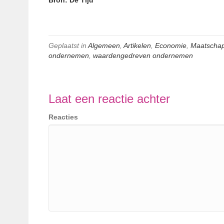
Bron: De Tijd
Geplaatst in
Algemeen
,
Artikelen
,
Economie
,
Maatschap
ondernemen
,
waardengedreven ondernemen
Laat een reactie achter
Reacties