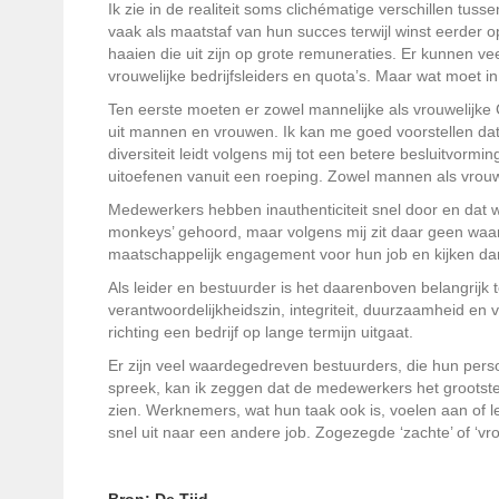
Ik zie in de realiteit soms clichématige verschillen tu
vaak als maatstaf van hun succes terwijl winst eerder 
haaien die uit zijn op grote remuneraties. Er kunnen v
vrouwelijke bedrijfsleiders en quota’s. Maar wat moet i
Ten eerste moeten er zowel mannelijke als vrouwelijke
uit mannen en vrouwen. Ik kan me goed voorstellen 
diversiteit leidt volgens mij tot een betere besluitvormi
uitoefenen vanuit een roeping. Zowel mannen als vrouwe
Medewerkers hebben inauthenticiteit snel door en dat we
monkeys’ gehoord, maar volgens mij zit daar geen waarh
maatschappelijk engagement voor hun job en kijken dan
Als leider en bestuurder is het daarenboven belangrijk 
verantwoordelijkheidszin, integriteit, duurzaamheid en v
richting een bedrijf op lange termijn uitgaat.
Er zijn veel waardegedreven bestuurders, die hun perso
spreek, kan ik zeggen dat de medewerkers het grootste 
zien. Werknemers, wat hun taak ook is, voelen aan of l
snel uit naar een andere job. Zogezegde ‘zachte’ of ‘v