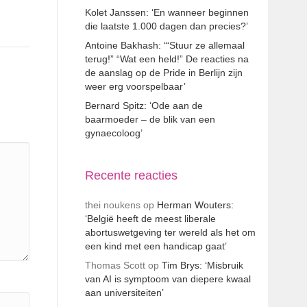
Kolet Janssen: ‘En wanneer beginnen
die laatste 1.000 dagen dan precies?’
Antoine Bakhash: ‘“Stuur ze allemaal
terug!” “Wat een held!” De reacties na
de aanslag op de Pride in Berlijn zijn
weer erg voorspelbaar’
Bernard Spitz: ‘Ode aan de
baarmoeder – de blik van een
gynaecoloog’
Recente reacties
thei noukens
op
Herman Wouters:
‘België heeft de meest liberale
abortuswetgeving ter wereld als het om
een kind met een handicap gaat’
Thomas Scott
op
Tim Brys: ‘Misbruik
van AI is symptoom van diepere kwaal
aan universiteiten’