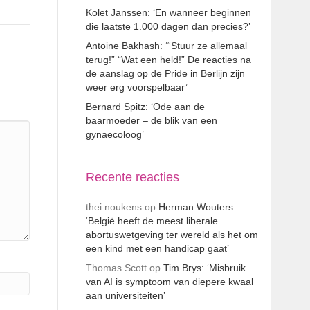
Kolet Janssen: ‘En wanneer beginnen
die laatste 1.000 dagen dan precies?’
Antoine Bakhash: ‘“Stuur ze allemaal
terug!” “Wat een held!” De reacties na
de aanslag op de Pride in Berlijn zijn
weer erg voorspelbaar’
Bernard Spitz: ‘Ode aan de
baarmoeder – de blik van een
gynaecoloog’
Recente reacties
thei noukens
op
Herman Wouters:
‘België heeft de meest liberale
abortuswetgeving ter wereld als het om
een kind met een handicap gaat’
Thomas Scott
op
Tim Brys: ‘Misbruik
van AI is symptoom van diepere kwaal
aan universiteiten’