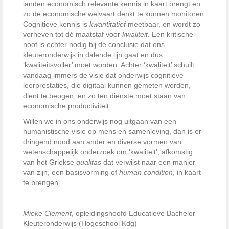
landen economisch relevante kennis in kaart brengt en
zo de economische welvaart denkt te kunnen monitoren.
Cognitieve kennis is
kwantitatief
meetbaar, en wordt zo
verheven tot dé maatstaf voor
kwaliteit
. Een kritische
noot is echter nodig bij de conclusie dat ons
kleuteronderwijs in dalende lijn gaat en dus
‘kwaliteitsvoller’ moet worden. Achter ‘kwaliteit’ schuilt
vandaag immers de visie dat onderwijs cognitieve
leerprestaties, die digitaal kunnen gemeten worden,
dient te beogen, en zo ten dienste moet staan van
economische productiviteit.
Willen we in ons onderwijs nog uitgaan van een
humanistische visie op mens en samenleving, dan is er
dringend nood aan ander en diverse vormen van
wetenschappelijk onderzoek om ‘kwaliteit’, afkomstig
van het Griekse
qualitas
dat verwijst naar een manier
van zijn, een basisvorming of
human condition
, in kaart
te brengen.
Mieke Clement
, opleidingshoofd Educatieve Bachelor
Kleuteronderwijs (Hogeschool Kdg)