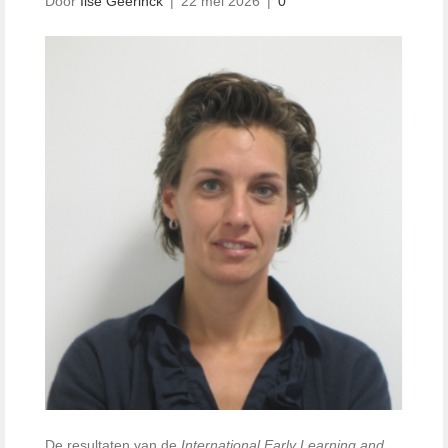
Door
Ilse Geerinck
|
22 mei 2026
|
0
De resultaten van de
International Early Learning and