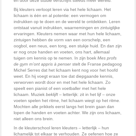
en door deze studie verschijnt steeds meer wereld.
Bij kleuters verloopt leren via het hele lichaam. Het
lichaam is één en al potentie: een vermogen om
indrukken op te doen en de wereld te ontdekken. Leren
ontstaat vanuit indrukken, waarnemingen en zintuiglijke
ervaringen. Kleuters nemen waar met hun hele lichaam,
zintuigen hebben de vorm van een oorschelp, een
oogbol, een neus, een tong, een stukje huid. En dan zijn
er nog onze handen en voeten, ons hart, allemaal
tuigen om kennis op te nemen. In zijn boek
Mes profs
de gym m’ont appris à penser
stelt de Franse pedagoog
Michel Serres dat het lichaam kent nog voor het hoofd
weet. En hij voegt eraan toe dat diepgaande kennis,
verworven wordt door en met het hele lichaam. Zo
speelt een pianist of een voetballer met het hele
lichaam. Muziek
beklijft
– letterlijk: zit in het lijf – onze
voeten spelen het ritme, het lichaam wiegt op het ritme.
Mochten alle prikkels eerst langs het brein gaan dan
lopen de handen en voeten achter. We zijn ons lichaam,
niet alleen ons brein.
In de kleuterschool leren kleuters – letterlijk – hun
lichamelijk tot elkaar te verhouden. Ze oefenen hoe ze