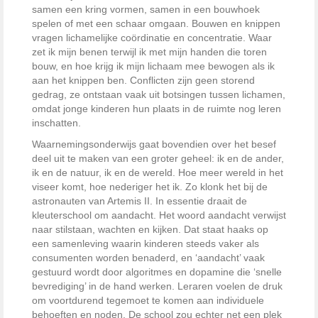
samen een kring vormen, samen in een bouwhoek
spelen of met een schaar omgaan. Bouwen en knippen
vragen lichamelijke coördinatie en concentratie. Waar
zet ik mijn benen terwijl ik met mijn handen die toren
bouw, en hoe krijg ik mijn lichaam mee bewogen als ik
aan het knippen ben. Conflicten zijn geen storend
gedrag, ze ontstaan vaak uit botsingen tussen lichamen,
omdat jonge kinderen hun plaats in de ruimte nog leren
inschatten.
Waarnemingsonderwijs gaat bovendien over het besef
deel uit te maken van een groter geheel: ik en de ander,
ik en de natuur, ik en de wereld. Hoe meer wereld in het
viseer komt, hoe nederiger het ik. Zo klonk het bij de
astronauten van Artemis II. In essentie draait de
kleuterschool om aandacht. Het woord aandacht verwijst
naar stilstaan, wachten en kijken. Dat staat haaks op
een samenleving waarin kinderen steeds vaker als
consumenten worden benaderd, en ‘aandacht’ vaak
gestuurd wordt door algoritmes en dopamine die ‘snelle
bevrediging’ in de hand werken. Leraren voelen de druk
om voortdurend tegemoet te komen aan individuele
behoeften en noden. De school zou echter net een plek