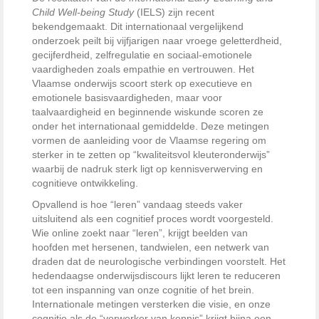
Child Well-being Study
(IELS) zijn recent
bekendgemaakt. Dit internationaal vergelijkend
onderzoek peilt bij vijfjarigen naar vroege geletterdheid,
gecijferdheid, zelfregulatie en sociaal-emotionele
vaardigheden zoals empathie en vertrouwen. Het
Vlaamse onderwijs scoort sterk op executieve en
emotionele basisvaardigheden, maar voor
taalvaardigheid en beginnende wiskunde scoren ze
onder het internationaal gemiddelde. Deze metingen
vormen de aanleiding voor de Vlaamse regering om
sterker in te zetten op “kwaliteitsvol kleuteronderwijs”
waarbij de nadruk sterk ligt op kennisverwerving en
cognitieve ontwikkeling.
Opvallend is hoe “leren” vandaag steeds vaker
uitsluitend als een cognitief proces wordt voorgesteld.
Wie online zoekt naar “leren”, krijgt beelden van
hoofden met hersenen, tandwielen, een netwerk van
draden dat de neurologische verbindingen voorstelt. Het
hedendaagse onderwijsdiscours lijkt leren te reduceren
tot een inspanning van onze cognitie of het brein.
Internationale metingen versterken die visie, en onze
cognitie als de “verwerker van kennis” krijgt bijna een