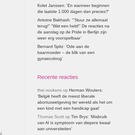
Kolet Janssen: ‘En wanneer beginnen
die laatste 1.000 dagen dan precies?’
Antoine Bakhash: ‘“Stuur ze allemaal
terug!” “Wat een held!” De reacties na
de aanslag op de Pride in Berlijn zijn
weer erg voorspelbaar’
Bernard Spitz: ‘Ode aan de
baarmoeder – de blik van een
gynaecoloog’
Recente reacties
thei noukens
op
Herman Wouters:
‘België heeft de meest liberale
abortuswetgeving ter wereld als het om
een kind met een handicap gaat’
Thomas Scott
op
Tim Brys: ‘Misbruik
van AI is symptoom van diepere kwaal
aan universiteiten’
l