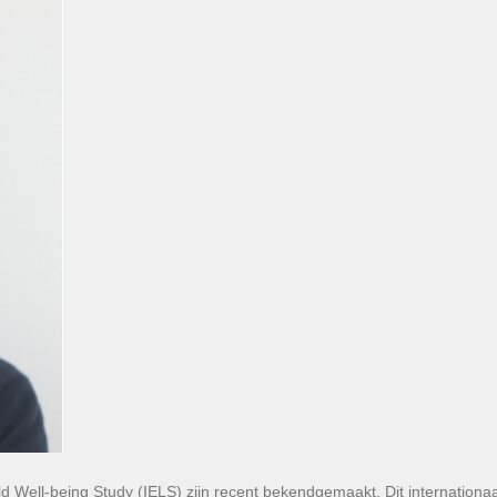
ld Well-being Study (IELS) zijn recent bekendgemaakt. Dit internationaa