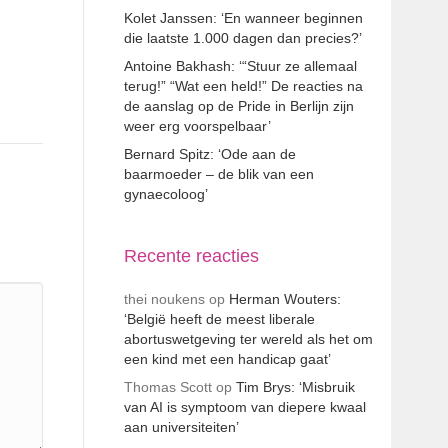
Kolet Janssen: ‘En wanneer beginnen
die laatste 1.000 dagen dan precies?’
Antoine Bakhash: ‘“Stuur ze allemaal
terug!” “Wat een held!” De reacties na
de aanslag op de Pride in Berlijn zijn
weer erg voorspelbaar’
Bernard Spitz: ‘Ode aan de
baarmoeder – de blik van een
gynaecoloog’
Recente reacties
thei noukens
op
Herman Wouters:
‘België heeft de meest liberale
abortuswetgeving ter wereld als het om
een kind met een handicap gaat’
Thomas Scott
op
Tim Brys: ‘Misbruik
van AI is symptoom van diepere kwaal
aan universiteiten’