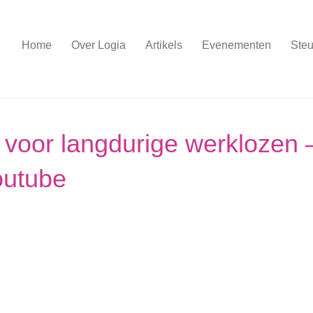
Home
Over Logia
Artikels
Evenementen
Steu
voor langdurige werklozen 
outube