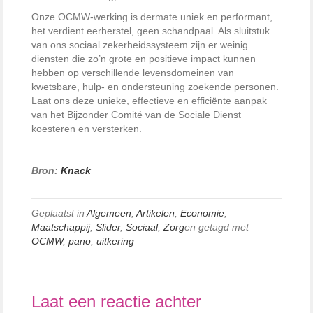
Onze OCMW-werking is dermate uniek en performant,
het verdient eerherstel, geen schandpaal. Als sluitstuk
van ons sociaal zekerheidssysteem zijn er weinig
diensten die zo’n grote en positieve impact kunnen
hebben op verschillende levensdomeinen van
kwetsbare, hulp- en ondersteuning zoekende personen.
Laat ons deze unieke, effectieve en efficiënte aanpak
van het Bijzonder Comité van de Sociale Dienst
koesteren en versterken.
Bron:
Knack
Geplaatst in
Algemeen
,
Artikelen
,
Economie
,
Maatschappij
,
Slider
,
Sociaal
,
Zorg
en getagd met
OCMW
,
pano
,
uitkering
Laat een reactie achter