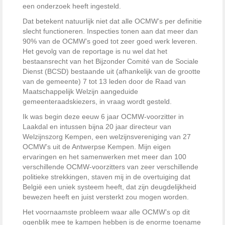
een onderzoek heeft ingesteld.
Dat betekent natuurlijk niet dat alle OCMW’s per definitie
slecht functioneren. Inspecties tonen aan dat meer dan
90% van de OCMW’s goed tot zeer goed werk leveren.
Het gevolg van de reportage is nu wel dat het
bestaansrecht van het Bijzonder Comité van de Sociale
Dienst (BCSD) bestaande uit (afhankelijk van de grootte
van de gemeente) 7 tot 13 leden door de Raad van
Maatschappelijk Welzijn aangeduide
gemeenteraadskiezers, in vraag wordt gesteld.
Ik was begin deze eeuw 6 jaar OCMW-voorzitter in
Laakdal en intussen bijna 20 jaar directeur van
Welzijnszorg Kempen, een welzijnsvereniging van 27
OCMW’s uit de Antwerpse Kempen. Mijn eigen
ervaringen en het samenwerken met meer dan 100
verschillende OCMW-voorzitters van zeer verschillende
politieke strekkingen, staven mij in de overtuiging dat
België een uniek systeem heeft, dat zijn deugdelijkheid
bewezen heeft en juist versterkt zou mogen worden.
Het voornaamste probleem waar alle OCMW’s op dit
ogenblik mee te kampen hebben is de enorme toename