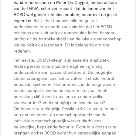
Vandermeerschen en Peter De Cuyper, onderzoekers
van het HIVA, schreven recent dat de leden van het
BCSD wel goede intenties hebben, maar niet de juiste
expertise
. Ik blijf het ondanks alle mogelijke
bedenkingen een goede zaak vinden dat het BCSD
minstens deels uit politiek aangeduide leden bestaat,
omdat dit de betrokkenheid van de lokale gemeenschap
via de politiek garandeert. Dit is belangrijk om drie
redenen.
Ten eerste, OCMW-steun is in essentie maatwerk.
Ieders persoonlijke situatie vraagt een grondig
onderzoek en een passend antwoord. De mogelijke
steunmaatregelen zijn niet te vatten in strikte, vooraf
bepaalde systemen. Het oordeel van de toegewezen
maatschappelijk werker is daarom cruciaal: heeft
betrokken cliënt recht op steun en onder welke
voorwaarden? Verdient hij/zij een tweede kans?
Onderzoek van Marjolijn Dewilde (KU Leuven) toonde
aan dat het mens- en maatschappijbeeld van de
individuele maatschappelijk werker hierbij een
belangrijke, bepalende factor is. Door hun dossiers te
brengen op het BCSD wordt hun persoonlijke aanpak