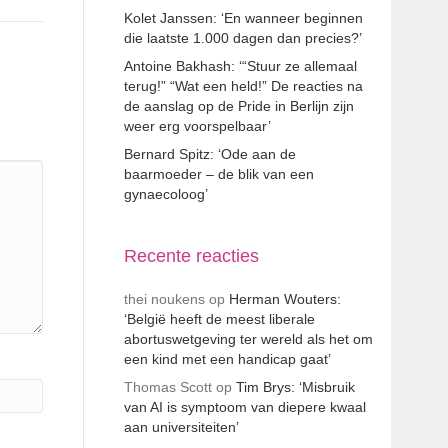
Kolet Janssen: ‘En wanneer beginnen
die laatste 1.000 dagen dan precies?’
Antoine Bakhash: ‘“Stuur ze allemaal
terug!” “Wat een held!” De reacties na
de aanslag op de Pride in Berlijn zijn
weer erg voorspelbaar’
Bernard Spitz: ‘Ode aan de
baarmoeder – de blik van een
gynaecoloog’
Recente reacties
thei noukens
op
Herman Wouters:
‘België heeft de meest liberale
abortuswetgeving ter wereld als het om
een kind met een handicap gaat’
Thomas Scott
op
Tim Brys: ‘Misbruik
van AI is symptoom van diepere kwaal
aan universiteiten’