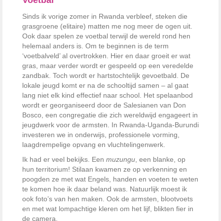
Voetbal
Sinds ik vorige zomer in Rwanda verbleef, steken die
grasgroene (elitaire) matten me nog meer de ogen uit.
Ook daar spelen ze voetbal terwijl de wereld rond hen
helemaal anders is. Om te beginnen is de term
‘voetbalveld’ al overtrokken. Hier en daar groeit er wat
gras, maar verder wordt er gespeeld op een veredelde
zandbak. Toch wordt er hartstochtelijk gevoetbald. De
lokale jeugd komt er na de schooltijd samen – al gaat
lang niet elk kind effectief naar school. Het spelaanbod
wordt er georganiseerd door de Salesianen van Don
Bosco, een congregatie die zich wereldwijd engageert in
jeugdwerk voor de armsten. In Rwanda-Uganda-Burundi
investeren we in onderwijs, professionele vorming,
laagdrempelige opvang en vluchtelingenwerk.
Ik had er veel bekijks. Een
muzungu
, een blanke, op
hun territorium! Stilaan kwamen ze op verkenning en
poogden ze met wat Engels, handen en voeten te weten
te komen hoe ik daar beland was. Natuurlijk moest ik
ook foto’s van hen maken. Ook de armsten, blootvoets
en met wat lompachtige kleren om het lijf, blikten fier in
de camera.