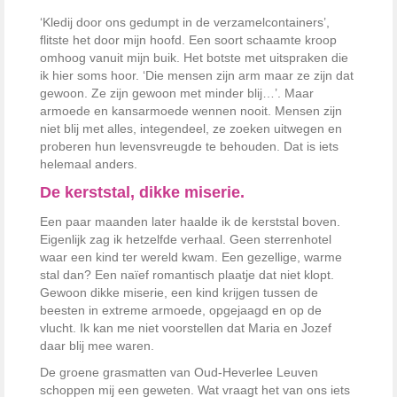
‘Kledij door ons gedumpt in de verzamelcontainers’,
flitste het door mijn hoofd. Een soort schaamte kroop
omhoog vanuit mijn buik. Het botste met uitspraken die
ik hier soms hoor. ‘Die mensen zijn arm maar ze zijn dat
gewoon. Ze zijn gewoon met minder blij…’. Maar
armoede en kansarmoede wennen nooit. Mensen zijn
niet blij met alles, integendeel, ze zoeken uitwegen en
proberen hun levensvreugde te behouden. Dat is iets
helemaal anders.
De kerststal, dikke miserie.
Een paar maanden later haalde ik de kerststal boven.
Eigenlijk zag ik hetzelfde verhaal. Geen sterrenhotel
waar een kind ter wereld kwam. Een gezellige, warme
stal dan? Een naïef romantisch plaatje dat niet klopt.
Gewoon dikke miserie, een kind krijgen tussen de
beesten in extreme armoede, opgejaagd en op de
vlucht. Ik kan me niet voorstellen dat Maria en Jozef
daar blij mee waren.
De groene grasmatten van Oud-Heverlee Leuven
schoppen mij een geweten. Wat vraagt het van ons iets