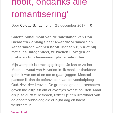
nooit, ondanks alle
romantisering’
Door
Colette Schaumont
|
28 december 2017
|
0
Colette Schaumont van de salesianen van Don
Bosco trok onlangs naar Rwanda: ‘Armoede en
kansarmoede wennen nooit. Mensen zijn niet blij
met alles, integendeel, ze zoeken uitwegen en
proberen hun levensvreugde te behouden.’
Mijn werkplek is prachtig gelegen. Je kan er zo het
Meerdaalwoud van Heverlee in. Ik maak er dankbaar
gebruik van om af en toe te gaan joggen. Meestal
passeer ik dan de oefenvelden van de voetbalploeg
Oud-Heverlee Leuven. De getrimde groene grasmatten
geven me altijd zin om er eventjes over te spurten. Maar
als je ze durft te betreden, riskeer je een uitbrander van
de onderhoudsploeg die er bijna dag en nacht
werkzaam is.