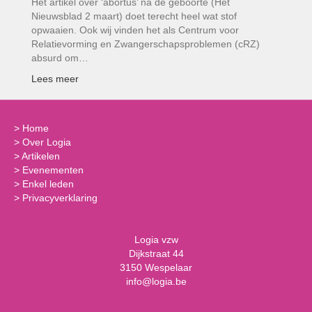
Het artikel over ‘abortus’ na de geboorte (Het
Nieuwsblad 2 maart) doet terecht heel wat stof
opwaaien. Ook wij vinden het als Centrum voor
Relatievorming en Zwangerschapsproblemen (cRZ)
absurd om…
Lees meer
>
Home
>
Over Logia
>
Artikelen
>
Evenementen
>
Enkel leden
>
Privacyverklaring
Logia vzw
Dijkstraat 44
3150 Wespelaar
info@logia.be