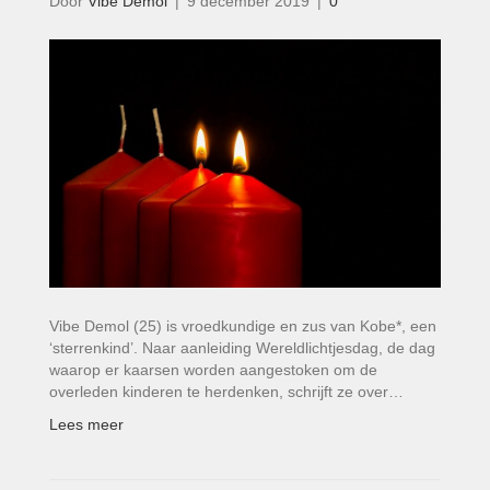
Door
Vibe Demol
|
9 december 2019
|
0
Vibe Demol (25) is vroedkundige en zus van Kobe*, een
‘sterrenkind’. Naar aanleiding Wereldlichtjesdag, de dag
waarop er kaarsen worden aangestoken om de
overleden kinderen te herdenken, schrijft ze over…
Lees meer