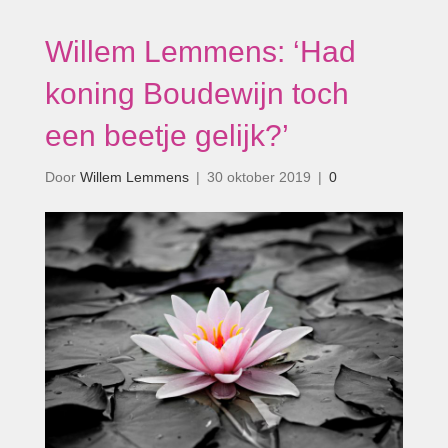
Willem Lemmens: ‘Had
koning Boudewijn toch
een beetje gelijk?’
Door
Willem Lemmens
|
30 oktober 2019
|
0