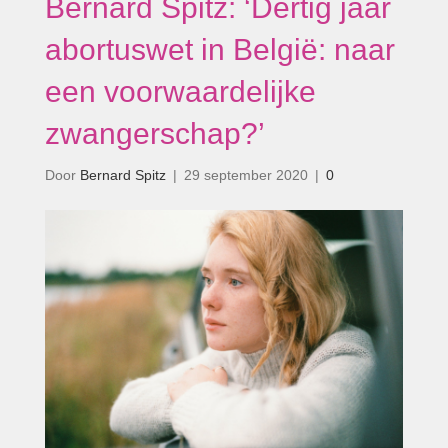
Bernard Spitz: ‘Dertig jaar
abortuswet in België: naar
een voorwaardelijke
zwangerschap?’
Door
Bernard Spitz
|
29 september 2020
|
0