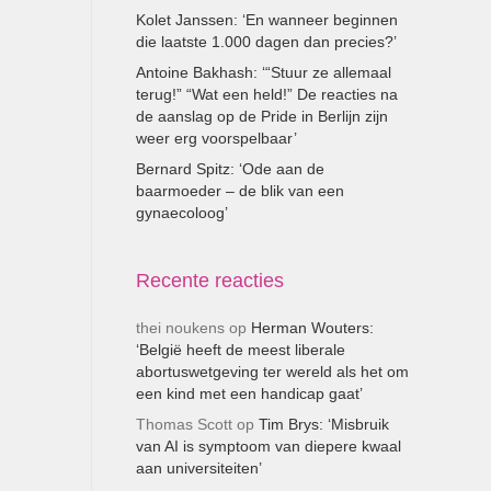
Kolet Janssen: ‘En wanneer beginnen
die laatste 1.000 dagen dan precies?’
Antoine Bakhash: ‘“Stuur ze allemaal
terug!” “Wat een held!” De reacties na
de aanslag op de Pride in Berlijn zijn
weer erg voorspelbaar’
Bernard Spitz: ‘Ode aan de
baarmoeder – de blik van een
gynaecoloog’
Recente reacties
thei noukens
op
Herman Wouters:
‘België heeft de meest liberale
abortuswetgeving ter wereld als het om
een kind met een handicap gaat’
Thomas Scott
op
Tim Brys: ‘Misbruik
van AI is symptoom van diepere kwaal
aan universiteiten’