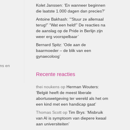
Kolet Janssen: ‘En wanneer beginnen
die laatste 1.000 dagen dan precies?’
Antoine Bakhash: ‘“Stuur ze allemaal
terug!” “Wat een held!” De reacties na
de aanslag op de Pride in Berlijn zijn
weer erg voorspelbaar’
Bernard Spitz: ‘Ode aan de
baarmoeder – de blik van een
gynaecoloog’
ens en
Recente reacties
thei noukens
op
Herman Wouters:
‘België heeft de meest liberale
abortuswetgeving ter wereld als het om
een kind met een handicap gaat’
Thomas Scott
op
Tim Brys: ‘Misbruik
van AI is symptoom van diepere kwaal
aan universiteiten’