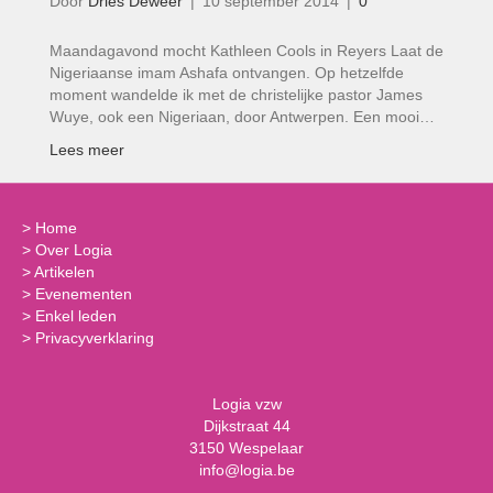
Door
Dries Deweer
|
10 september 2014
|
0
Maandagavond mocht Kathleen Cools in Reyers Laat de
Nigeriaanse imam Ashafa ontvangen. Op hetzelfde
moment wandelde ik met de christelijke pastor James
Wuye, ook een Nigeriaan, door Antwerpen. Een mooi…
Lees meer
>
Home
>
Over Logia
>
Artikelen
>
Evenementen
>
Enkel leden
>
Privacyverklaring
Logia vzw
Dijkstraat 44
3150 Wespelaar
info@logia.be