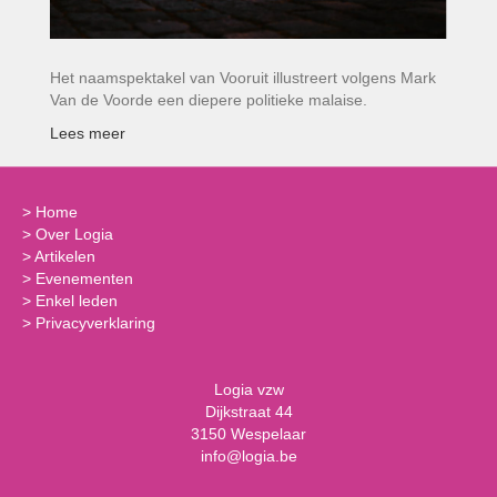
Het naamspektakel van Vooruit illustreert volgens Mark
Van de Voorde een diepere politieke malaise.
Lees meer
>
Home
>
Over Logia
>
Artikelen
>
Evenementen
>
Enkel leden
>
Privacyverklaring
Logia vzw
Dijkstraat 44
3150 Wespelaar
info@logia.be