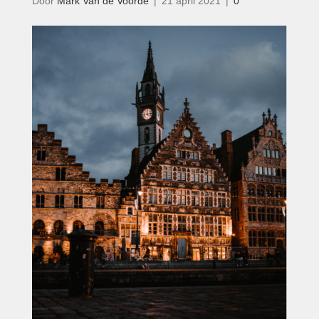
Door
Mark Van de Voorde
|
21 april 2021
|
0