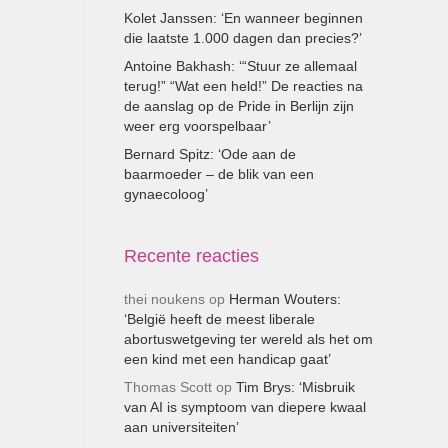
Kolet Janssen: ‘En wanneer beginnen
die laatste 1.000 dagen dan precies?’
Antoine Bakhash: ‘“Stuur ze allemaal
terug!” “Wat een held!” De reacties na
de aanslag op de Pride in Berlijn zijn
weer erg voorspelbaar’
Bernard Spitz: ‘Ode aan de
baarmoeder – de blik van een
gynaecoloog’
Recente reacties
thei noukens
op
Herman Wouters:
‘België heeft de meest liberale
abortuswetgeving ter wereld als het om
een kind met een handicap gaat’
Thomas Scott
op
Tim Brys: ‘Misbruik
van AI is symptoom van diepere kwaal
aan universiteiten’