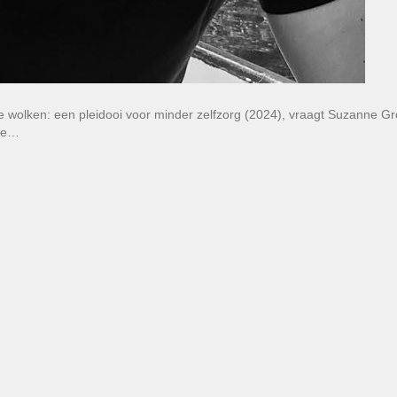
de wolken: een pleidooi voor minder zelfzorg (2024), vraagt Suzanne G
sie…