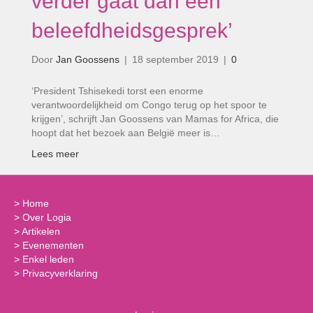
verder gaat dan een
beleefdheidsgesprek’
Door
Jan Goossens
|
18 september 2019
|
0
‘President Tshisekedi torst een enorme
verantwoordelijkheid om Congo terug op het spoor te
krijgen’, schrijft Jan Goossens van Mamas for Africa, die
hoopt dat het bezoek aan België meer is…
Lees meer
>
Home
>
Over Logia
>
Artikelen
>
Evenementen
>
Enkel leden
>
Privacyverklaring