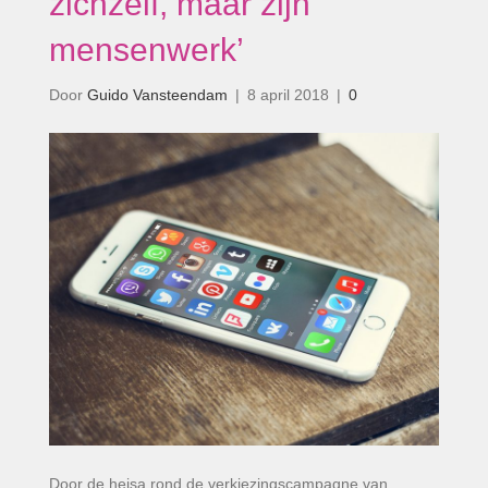
zichzelf, maar zijn
mensenwerk’
Door
Guido Vansteendam
|
8 april 2018
|
0
Door de heisa rond de verkiezingscampagne van