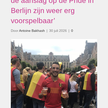
de aanslag op de Pride in
Berlijn zijn weer erg
voorspelbaar’
Door
Antoine Bakhash
|
30 juli 2026
|
0