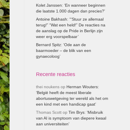
Kolet Janssen: ‘En wanneer beginnen
die laatste 1.000 dagen dan precies?’
Antoine Bakhash: ‘“Stuur ze allemaal
terug!” “Wat een held!” De reacties na
de aanslag op de Pride in Berlijn zijn
weer erg voorspelbaar’
Bernard Spitz: ‘Ode aan de
baarmoeder – de blik van een
gynaecoloog’
Recente reacties
thei noukens
op
Herman Wouters:
‘België heeft de meest liberale
abortuswetgeving ter wereld als het om
een kind met een handicap gaat’
Thomas Scott
op
Tim Brys: ‘Misbruik
van AI is symptoom van diepere kwaal
aan universiteiten’