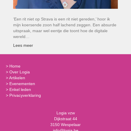
‘Een rit niet op Strava is een rit niet gereden,’ hoor ik
mijn koersende zoon half lachend zeggen. Een absurde
uitspraak, maar wel eentje die toont hoe de digitale
wereld…
Lees meer
>
Home
>
Over Logia
>
Artikelen
>
Evenementen
>
Enkel leden
>
Privacyverklaring
Logia vzw
Dijkstraat 44
3150 Wespelaar
info@logia.be