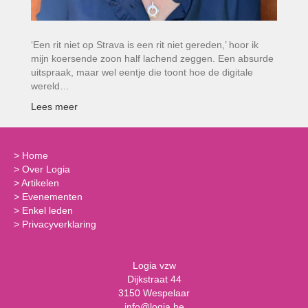
‘Een rit niet op Strava is een rit niet gereden,’ hoor ik
mijn koersende zoon half lachend zeggen. Een absurde
uitspraak, maar wel eentje die toont hoe de digitale
wereld…
Lees meer
>
Home
>
Over Logia
>
Artikelen
>
Evenementen
>
Enkel leden
>
Privacyverklaring
Logia vzw
Dijkstraat 44
3150 Wespelaar
info@logia.be