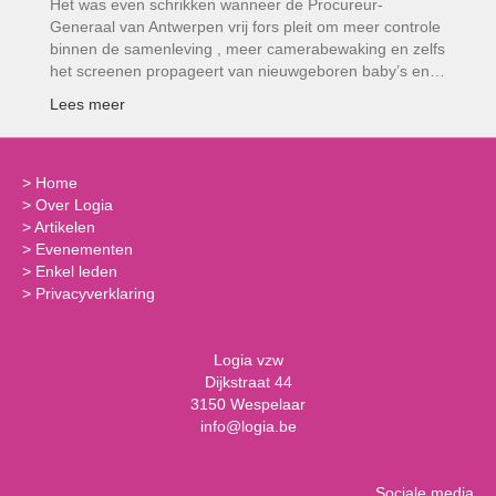
Het was even schrikken wanneer de Procureur-
Generaal van Antwerpen vrij fors pleit om meer controle
binnen de samenleving , meer camerabewaking en zelfs
het screenen propageert van nieuwgeboren baby’s en…
Lees meer
>
Home
>
Over Logia
>
Artikelen
>
Evenementen
>
Enkel leden
>
Privacyverklaring
Logia vzw
Dijkstraat 44
3150 Wespelaar
info@logia.be
Sociale media