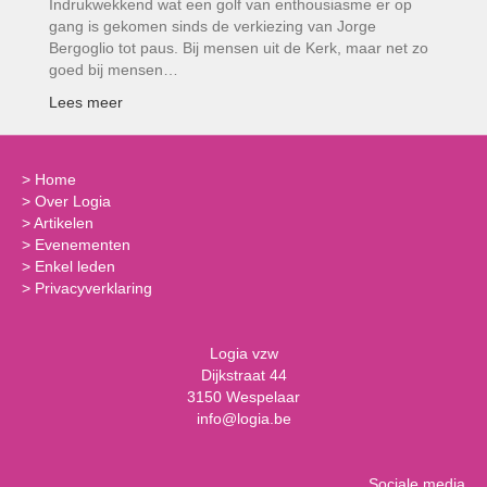
Indrukwekkend wat een golf van enthousiasme er op
gang is gekomen sinds de verkiezing van Jorge
Bergoglio tot paus. Bij mensen uit de Kerk, maar net zo
goed bij mensen…
Lees meer
>
Home
>
Over Logia
>
Artikelen
>
Evenementen
>
Enkel leden
>
Privacyverklaring
Logia vzw
Dijkstraat 44
3150 Wespelaar
info@logia.be
Sociale media