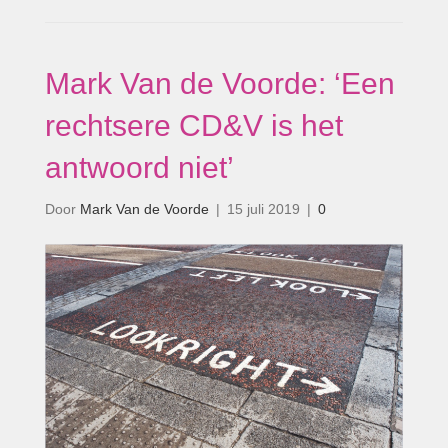
Mark Van de Voorde: ‘Een
rechtsere CD&V is het
antwoord niet’
Door
Mark Van de Voorde
|
15 juli 2019
|
0