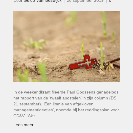
Door
Guido Vanheeswijck
|
26 september 2019
|
0
In de weekendkrant fileerde Paul Goossens genadeloos
het rapport van de ‘twaalf apostelen’ in zijn column (DS
21 september). ‘Een litanie van afgekloven
managementideetjes’, noemde hij het reddingsplan voor
CD&V. ‘Wat…
Lees meer