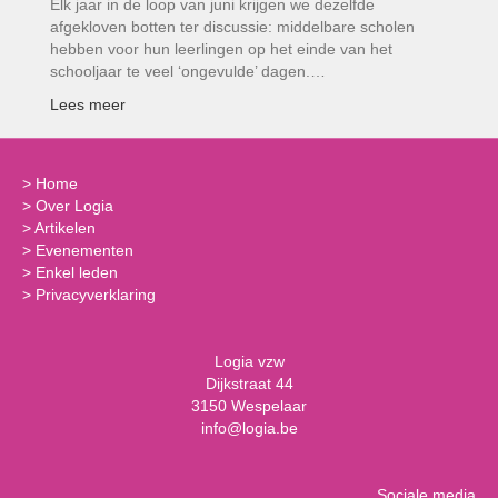
Elk jaar in de loop van juni krijgen we dezelfde
afgekloven botten ter discussie: middelbare scholen
hebben voor hun leerlingen op het einde van het
schooljaar te veel ‘ongevulde’ dagen.…
Lees meer
>
Home
>
Over Logia
>
Artikelen
>
Evenementen
>
Enkel leden
>
Privacyverklaring
Logia vzw
Dijkstraat 44
3150 Wespelaar
info@logia.be
Sociale media