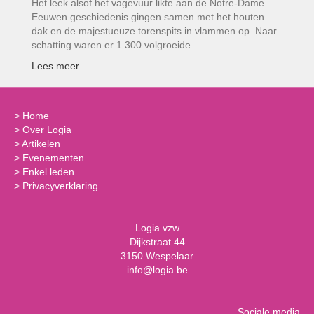
Het leek alsof het vagevuur likte aan de Notre-Dame.
Eeuwen geschiedenis gingen samen met het houten
dak en de majestueuze torenspits in vlammen op. Naar
schatting waren er 1.300 volgroeide…
Lees meer
>
Home
>
Over Logia
>
Artikelen
>
Evenementen
>
Enkel leden
>
Privacyverklaring
Logia vzw
Dijkstraat 44
3150 Wespelaar
info@logia.be
Sociale media