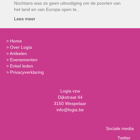
Nochtans was ze geen uitnodiging om de poorten van
het land en van Europa open te…
Lees meer
>
Home
>
Over Logia
>
Artikelen
>
Evenementen
>
Enkel leden
>
Privacyverklaring
Logia vzw
Dijkstraat 44
3150 Wespelaar
info@logia.be
Sociale media
Twitter