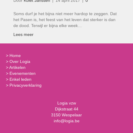
Door
Kolet Janssen
|
14 april 2017
|
0
Soms durf je het bijna niet meer hardop te zeggen. Dat
het Pasen is, het feest van het leven dat sterker is dan
de dood. Terwijl er bijna elke week…
Lees meer
>
Home
>
Over Logia
>
Artikelen
>
Evenementen
>
Enkel leden
>
Privacyverklaring
Logia vzw
Dijkstraat 44
3150 Wespelaar
info@logia.be