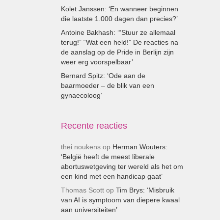
Kolet Janssen: ‘En wanneer beginnen
die laatste 1.000 dagen dan precies?’
Antoine Bakhash: ‘“Stuur ze allemaal
terug!” “Wat een held!” De reacties na
de aanslag op de Pride in Berlijn zijn
weer erg voorspelbaar’
Bernard Spitz: ‘Ode aan de
baarmoeder – de blik van een
gynaecoloog’
Recente reacties
thei noukens
op
Herman Wouters:
‘België heeft de meest liberale
abortuswetgeving ter wereld als het om
een kind met een handicap gaat’
Thomas Scott
op
Tim Brys: ‘Misbruik
van AI is symptoom van diepere kwaal
aan universiteiten’