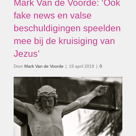
Mark Van de Voorde: ‘Ook
fake news en valse
beschuldigingen speelden
mee bij de kruisiging van
Jezus’
Door
Mark Van de Voorde
|
19 april 2019
|
0