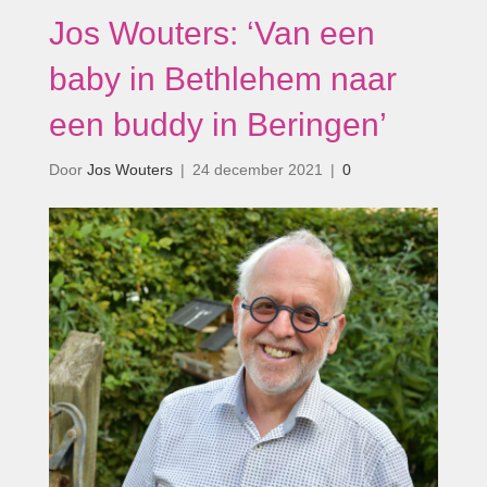
Jos Wouters: ‘Van een
baby in Bethlehem naar
een buddy in Beringen’
Door
Jos Wouters
|
24 december 2021
|
0