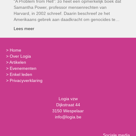
“A Problem from Hell”: zo heet een opmerkelijk boek dat
Samantha Power, professor mensenrechten van
Harvard, in 2002 schreef. Daarin beschreef ze het
Amerikaans gebrek aan daadkracht om genocides te…
Lees meer
>
Home
>
Over Logia
>
Artikelen
>
Evenementen
>
Enkel leden
>
Privacyverklaring
Logia vzw
Dijkstraat 44
3150 Wespelaar
info@logia.be
Sociale media