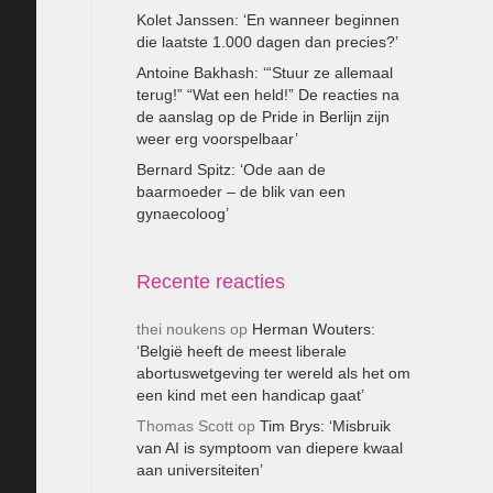
Kolet Janssen: ‘En wanneer beginnen
die laatste 1.000 dagen dan precies?’
Antoine Bakhash: ‘“Stuur ze allemaal
terug!” “Wat een held!” De reacties na
de aanslag op de Pride in Berlijn zijn
weer erg voorspelbaar’
Bernard Spitz: ‘Ode aan de
baarmoeder – de blik van een
gynaecoloog’
Recente reacties
thei noukens
op
Herman Wouters:
‘België heeft de meest liberale
abortuswetgeving ter wereld als het om
een kind met een handicap gaat’
Thomas Scott
op
Tim Brys: ‘Misbruik
van AI is symptoom van diepere kwaal
aan universiteiten’