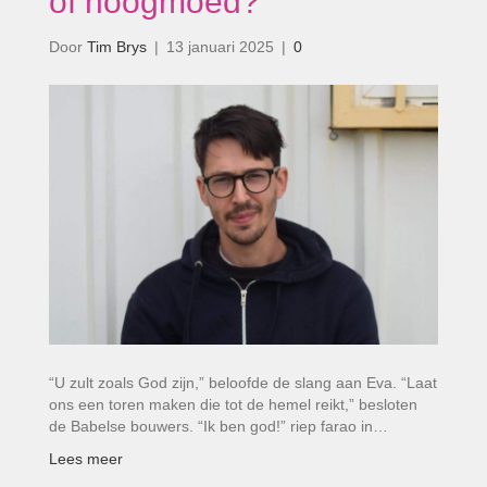
of hoogmoed?’
Door
Tim Brys
|
13 januari 2025
|
0
“U zult zoals God zijn,” beloofde de slang aan Eva. “Laat
ons een toren maken die tot de hemel reikt,” besloten
de Babelse bouwers. “Ik ben god!” riep farao in…
Lees meer