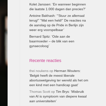
Kolet Janssen: ‘En wanneer beginnen
die laatste 1.000 dagen dan precies?’
Antoine Bakhash: ‘“Stuur ze allemaal
terug!” “Wat een held!” De reacties na
de aanslag op de Pride in Berlijn zijn
weer erg voorspelbaar’
Bernard Spitz: ‘Ode aan de
baarmoeder – de blik van een
gynaecoloog’
Recente reacties
thei noukens
op
Herman Wouters:
‘België heeft de meest liberale
abortuswetgeving ter wereld als het om
een kind met een handicap gaat’
Thomas Scott
op
Tim Brys: ‘Misbruik
van AI is symptoom van diepere kwaal
aan universiteiten’