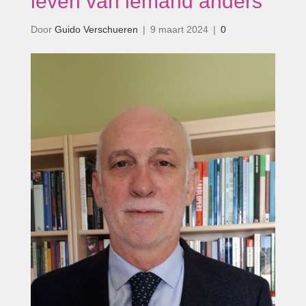
leven van iemand anders’
Door
Guido Verschueren
|
9 maart 2024
|
0