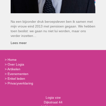
Na een bijzonder druk beroepsleven ben ik samen met
mijn vrouw eind 2013 met pensioen gegaan. We hebben
toen beslist: we gaan nu niet lui worden, maar ons
verder inzetten…
Lees meer
>
Home
>
Over Logia
>
Artikelen
>
Evenementen
>
Enkel leden
>
Privacyverklaring
Logia vzw
Dijkstraat 44