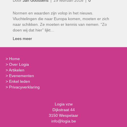
Door
Jan Goossens
|
29 februari 2016
|
0
Normen en waarden zijn volop in het nieuws.
Vluchtelingen die naar Europa komen, moeten er zich
naar schikken. Ze moeten er kennis van nemen. “Zo
doen wij dat hier” lijkt…
Lees meer
>
Home
>
Over Logia
>
Artikelen
>
Evenementen
>
Enkel leden
>
Privacyverklaring
Logia vzw
Dijkstraat 44
3150 Wespelaar
info@logia.be