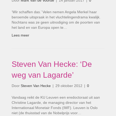
Door
Mark Van de Voorde
|
14 januari 2017
|
0
‘Wir schaffen das.’ Velen nemen Angela Merkel haar
beroemde uitspraak in het vluchtelingendrama kwalijk.
Nochtans was ze geen uitnodiging om de poorten van
het land en van Europa open te…
Lees meer
Steven Van Hecke: ‘De
weg van Lagarde’
Door
Steven Van Hecke
|
29 oktober 2012
|
0
Vandaag reikt de KU Leuven een eredoctoraat uit aan
Christine Lagarde, de managing director van het
Internationaal Monetair Fonds (IMF). Leuven is Oslo
niet (de thuisstad van de Nobelprijs voor…