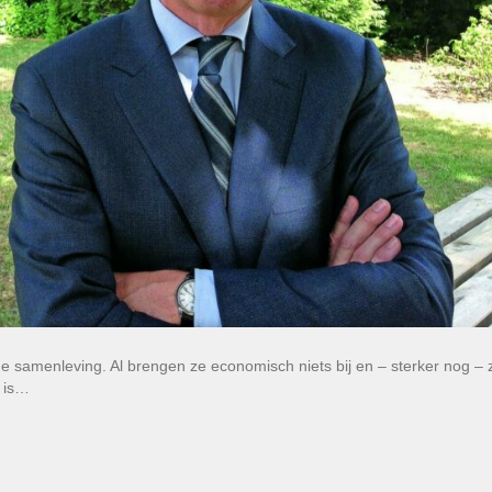
 samenleving. Al brengen ze economisch niets bij en – sterker nog – z
 is…