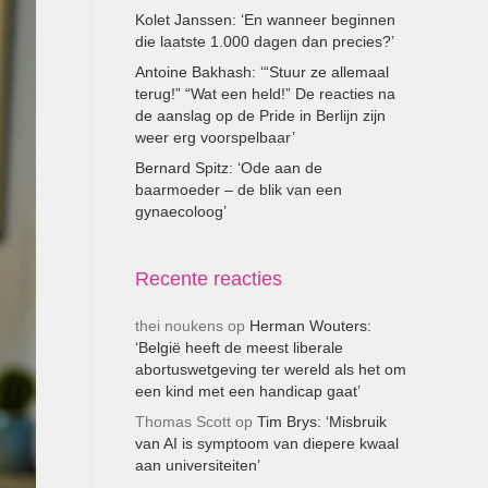
Kolet Janssen: ‘En wanneer beginnen
die laatste 1.000 dagen dan precies?’
Antoine Bakhash: ‘“Stuur ze allemaal
terug!” “Wat een held!” De reacties na
de aanslag op de Pride in Berlijn zijn
weer erg voorspelbaar’
Bernard Spitz: ‘Ode aan de
baarmoeder – de blik van een
gynaecoloog’
Recente reacties
thei noukens
op
Herman Wouters:
‘België heeft de meest liberale
abortuswetgeving ter wereld als het om
een kind met een handicap gaat’
Thomas Scott
op
Tim Brys: ‘Misbruik
van AI is symptoom van diepere kwaal
aan universiteiten’