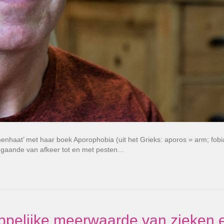
enhaat’ met haar boek Aporophobia (uit het Grieks: aporos = arm; fobi
s, gaande van afkeer tot en met pesten…
ppelijke meerwaarde van zieken 