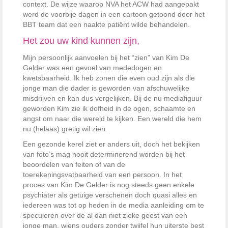
context. De wijze waarop NVA het ACW had aangepakt
werd de voorbije dagen in een cartoon getoond door het
BBT team dat een naakte patiënt wilde behandelen.
Het zou uw kind kunnen zijn,
Mijn persoonlijk aanvoelen bij het “zien” van Kim De
Gelder was een gevoel van mededogen en
kwetsbaarheid. Ik heb zonen die even oud zijn als die
jonge man die dader is geworden van afschuwelijke
misdrijven en kan dus vergelijken. Bij de nu mediafiguur
geworden Kim zie ik dofheid in de ogen, schaamte en
angst om naar die wereld te kijken. Een wereld die hem
nu (helaas) gretig wil zien.
Een gezonde kerel ziet er anders uit, doch het bekijken
van foto’s mag nooit determinerend worden bij het
beoordelen van feiten of van de
toerekeningsvatbaarheid van een persoon. In het
proces van Kim De Gelder is nog steeds geen enkele
psychiater als getuige verschenen doch quasi alles en
iedereen was tot op heden in de media aanleiding om te
speculeren over de al dan niet zieke geest van een
jonge man, wiens ouders zonder twijfel hun uiterste best