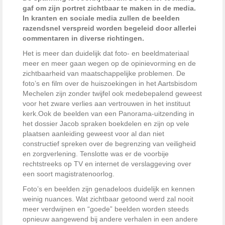
gaf om zijn portret zichtbaar te maken in de media.
In kranten en sociale media zullen de beelden
razendsnel verspreid worden begeleid door allerlei
commentaren in diverse richtingen.
Het is meer dan duidelijk dat foto- en beeldmateriaal
meer en meer gaan wegen op de opinievorming en de
zichtbaarheid van maatschappelijke problemen. De
foto’s en film over de huiszoekingen in het Aartsbisdom
Mechelen zijn zonder twijfel ook medebepalend geweest
voor het zware verlies aan vertrouwen in het instituut
kerk.
Ook de beelden van een Panorama-uitzending in
het dossier Jacob spraken boekdelen en zijn op vele
plaatsen aanleiding geweest voor al dan niet
constructief spreken over de begrenzing van veiligheid
en zorgverlening. Tenslotte was er de voorbije
rechtstreeks op TV en internet de verslaggeving over
een soort magistratenoorlog.
Foto’s en beelden zijn genadeloos duidelijk en kennen
weinig nuances. Wat zichtbaar getoond werd zal nooit
meer verdwijnen en “goede” beelden worden steeds
opnieuw aangewend bij andere verhalen in een andere