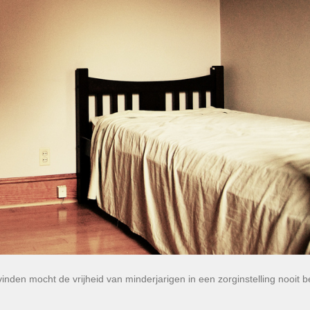
den mocht de vrijheid van minderjarigen in een zorginstelling nooit b