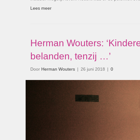
Lees meer
Herman Wouters: ‘Kinderen
belanden, tenzij …’
Door
Herman Wouters
|
26 juni 2018
|
0