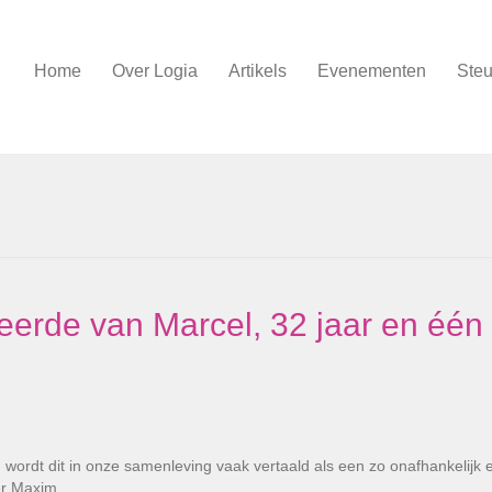
Home
Over Logia
Artikels
Evenementen
Steu
eerde van Marcel, 32 jaar en één
ordt dit in onze ­samenleving vaak vertaald als een zo on­afhankelijk 
ver Maxim,…