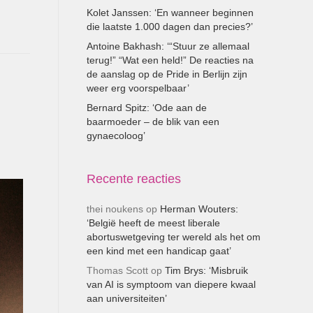
Kolet Janssen: ‘En wanneer beginnen
die laatste 1.000 dagen dan precies?’
Antoine Bakhash: ‘“Stuur ze allemaal
terug!” “Wat een held!” De reacties na
de aanslag op de Pride in Berlijn zijn
weer erg voorspelbaar’
Bernard Spitz: ‘Ode aan de
baarmoeder – de blik van een
gynaecoloog’
Recente reacties
thei noukens
op
Herman Wouters:
‘België heeft de meest liberale
abortuswetgeving ter wereld als het om
een kind met een handicap gaat’
Thomas Scott
op
Tim Brys: ‘Misbruik
van AI is symptoom van diepere kwaal
aan universiteiten’