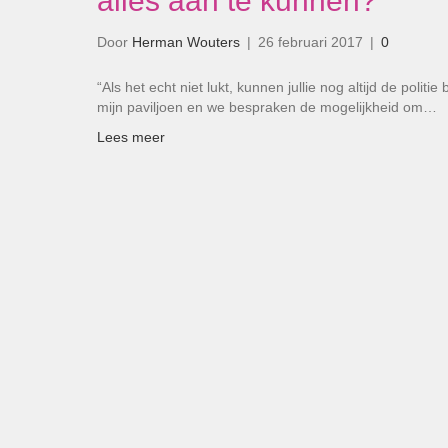
alles aan te kunnen?’
Door
Herman Wouters
|
26 februari 2017
|
0
“Als het echt niet lukt, kunnen jullie nog altijd de pol
mijn paviljoen en we bespraken de mogelijkheid om…
Lees meer