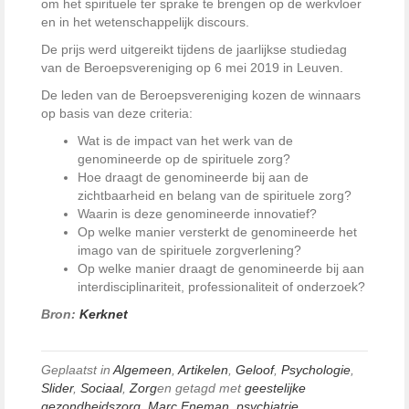
om het spirituele ter sprake te brengen op de werkvloer
en in het wetenschappelijk discours.
De prijs werd uitgereikt tijdens de jaarlijkse studiedag
van de Beroepsvereniging op 6 mei 2019 in Leuven.
De leden van de Beroepsvereniging kozen de winnaars
op basis van deze criteria:
Wat is de impact van het werk van de
genomineerde op de spirituele zorg?
Hoe draagt de genomineerde bij aan de
zichtbaarheid en belang van de spirituele zorg?
Waarin is deze genomineerde innovatief?
Op welke manier versterkt de genomineerde het
imago van de spirituele zorgverlening?
Op welke manier draagt de genomineerde bij aan
interdisciplinariteit, professionaliteit of onderzoek?
Bron:
Kerknet
Geplaatst in
Algemeen
,
Artikelen
,
Geloof
,
Psychologie
,
Slider
,
Sociaal
,
Zorg
en getagd met
geestelijke
gezondheidszorg
,
Marc Eneman
,
psychiatrie
,