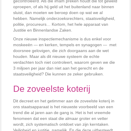
gecontroleerd. Als die imam preken houdt die tot geweld
oproepen, of als hij geld uit het buitenland naar binnen
sluist, dan moeten we beroep doen op wat we al
hebben. Namelijk onderzoeksrechters, staatsveiligheid,
politie, procureurs… Kortom, het hele apparaat van
Justitie en Binnenlandse Zaken.
Onze nieuwe inspectiemechanisme is dus enkel voor
moskeeën — en kerken, tempels en synagogen — met
doorsnee gelovigen, die zich doorgaans aan de wet
houden. Maar als dit nieuwe systeem de echte
verdachten toch niet controleert, waarom geven we die
3 miljoen per jaar dan niet aan het gerecht en de
staatsveiligheid? Die kunnen ze zeker gebruiken.
De zoveelste koterij
Dit decreet en het getimmer aan de zoveelste koterij in
ons staatsapparaat is het nieuwste voorbeeld van een
trend die al jaren aan de gang is. Het is het vreemde
fenomeen dat een staat die almaar groter en vetter
wordt, zich systematisch ontdoet van zijn kerntaken.
Veiligheid en justitie, namelijk. En die deze uitbesteedt