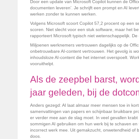
Door een update van Microsoft Copilot kunnen de Office
documenten leveren’. Je schrijft een prompt en AI lever
werken zonder te kunnen werken.
Volgens Microsoft scoort Copilot 57,2 procent op een s
scoren. Niet slecht voor een stuk software, maar het be
rapporteert Microsoft typisch niet wetenschappelijk. De 
Miljoenen werknemers vertrouwen dagelijks op de Office
onbetrouwbare AI-content vertrouwen. Het gevolg is
wo
inhoudsloze AI-content die het internet overspoelt. Wor
vooruithelpt.
Als de zeepbel barst, wor
jaar geleden, bij de dotc
Anders gezegd: AI laat almaar meer mensen toe in korte
samenvattingen van papers en schijnbaar bruikbare pro
er verder mee aan de slag moet. In veel gevallen krabt di
sommigen AI gebruiken om hun werk bij te schaven en t
incorrect werk mee. Uit gemakzucht, onwetendheid of blin
doos.