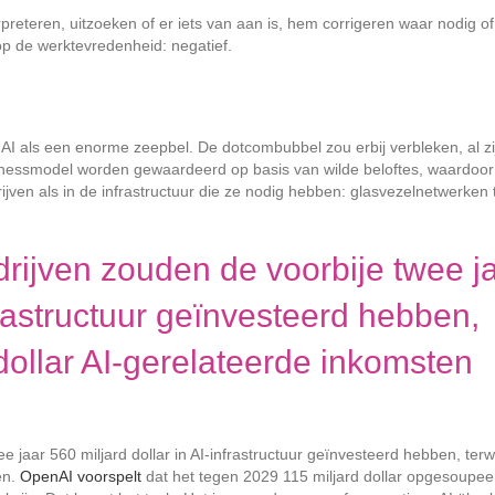
reteren, uitzoeken of er iets van aan is, hem corrigeren waar nodig of
 op de werktevredenheid: negatief.
 AI als een enorme zeepbel. De dotcombubbel zou erbij verbleken, al zi
usinessmodel worden gewaardeerd op basis van wilde beloftes, waardoor
ven als in de infrastructuur die ze nodig hebben: glasvezelnetwerken 
rijven zouden de voorbije twee j
nfrastructuur geïnvesteerd hebben,
 dollar AI-gerelateerde inkomsten
e jaar 560 miljard dollar in AI-infrastructuur geïnvesteerd hebben, terwi
en.
OpenAI voorspelt
dat het tegen 2029 115 miljard dollar opgesoupee