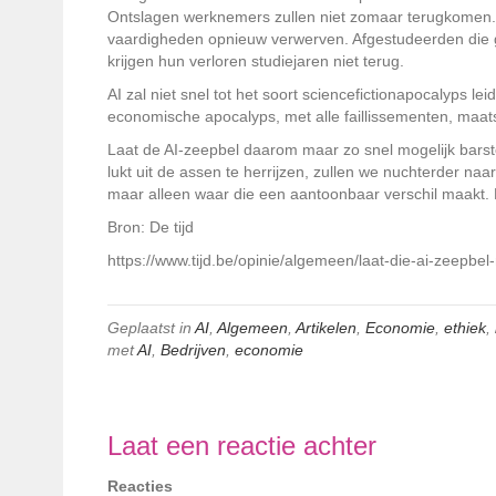
Ontslagen werknemers zullen niet zomaar terugkomen. 
vaardigheden opnieuw verwerven. Afgestudeerden die
krijgen hun verloren studiejaren niet terug.
AI zal niet snel tot het soort sciencefictionapocalyps le
economische apocalyps, met alle faillissementen, maats
Laat de AI-zeepbel daarom maar zo snel mogelijk barste
lukt uit de assen te herrijzen, zullen we nuchterder naa
maar alleen waar die een aantoonbaar verschil maakt.
Bron: De tijd
https://www.tijd.be/opinie/algemeen/laat-die-ai-zeepb
Geplaatst in
AI
,
Algemeen
,
Artikelen
,
Economie
,
ethiek
,
met
AI
,
Bedrijven
,
economie
Laat een reactie achter
Reacties