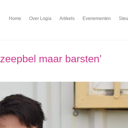
Home
Over Logia
Artikels
Evenementen
Steu
I-zeepbel maar barsten’