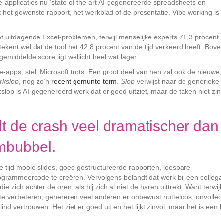
-applicaties nu ‘state of the art AI-gegenereerde spreadsheets en
t het gewenste rapport, het werkblad of de presentatie. Vibe working is
et uitdagende Excel-problemen, terwijl menselijke experts 71,3 procent
tekent wel dat de tool het 42,8 procent van de tijd verkeerd heeft. Bov
gemiddelde score ligt wellicht heel wat lager.
-apps, stelt Microsoft trots. Een groot deel van hen zal ook de nieuwe
rkslop
, nog zo’n
recent gemunte term
.
Slop
verwijst naar de generieke
kslop is AI-gegenereerd werk dat er goed uitziet, maar de taken niet zin
dt de crash veel dramatischer dan
ombubbel.
 tijd mooie slides, goed gestructureerde rapporten, leesbare
grammeercode te creëren. Vervolgens belandt dat werk bij een collega
e zich achter de oren, als hij zich al niet de haren uittrekt. Want terwijl
e verbeteren, genereren veel anderen er onbewust nutteloos, onvolled
d vertrouwen. Het ziet er goed uit en het lijkt zinvol, maar het is een 