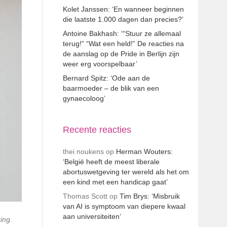
Kolet Janssen: ‘En wanneer beginnen
die laatste 1.000 dagen dan precies?’
Antoine Bakhash: ‘“Stuur ze allemaal
terug!” “Wat een held!” De reacties na
de aanslag op de Pride in Berlijn zijn
weer erg voorspelbaar’
Bernard Spitz: ‘Ode aan de
baarmoeder – de blik van een
gynaecoloog’
Recente reacties
thei noukens
op
Herman Wouters:
‘België heeft de meest liberale
abortuswetgeving ter wereld als het om
een kind met een handicap gaat’
Thomas Scott
op
Tim Brys: ‘Misbruik
van AI is symptoom van diepere kwaal
aan universiteiten’
ing
.