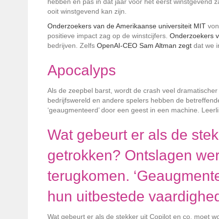
hebben en pas in dat jaar voor het eerst winstgevend za
ooit winstgevend kan zijn.
Onderzoekers van de Amerikaanse universiteit MIT
vond
positieve impact zag op de winstcijfers.
Onderzoekers va
bedrijven. Zelfs
OpenAI-CEO Sam Altman zegt
dat we in
Apocalyps
Als de zeepbel barst, wordt de crash veel dramatischer d
bedrijfswereld en andere spelers hebben de betreffe
‘geaugmenteerd’ door een geest in een machine. Leerlin
Wat gebeurt er als de stek
getrokken? Ontslagen wer
terugkomen. ‘Geaugmentee
hun uitbestede vaardighe
Wat gebeurt er als de stekker uit Copilot en co. moet w