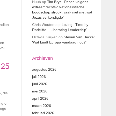
Huub
op
Tim Brys: ‘Pasen volgens
extreemrechts? Nationalistische
boodschap strookt vaak niet met wat
Jezus verkondigde’
Chris Wouters
op
Lezing: ‘Timothy
endien
Radcliffe – Liberating Leadership’
Octavia Kuijken
op
Steven Van Hecke:
,
‘Wat bindt Europa vandaag nog?’
 en
vol
Archieven
 25
augustus 2026
juli 2026
juni 2026
mei 2026
, die
april 2026
ig of
maart 2026
lege
februari 2026