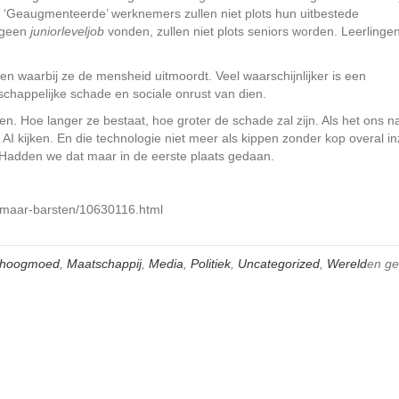
‘Geaugmenteerde’ werknemers zullen niet plots hun uitbestede
 geen
juniorleveljob
vonden, zullen niet plots seniors worden. Leerlinge
iden waarbij ze de mensheid uitmoordt. Veel waarschijnlijker is een
chappelijke schade en sociale onrust van dien.
n. Hoe langer ze bestaat, hoe groter de schade zal zijn. Als het ons n
r AI kijken. En die technologie niet meer als kippen zonder kop overal in
 Hadden we dat maar in de eerste plaats gedaan.
el-maar-barsten/10630116.html
hoogmoed
,
Maatschappij
,
Media
,
Politiek
,
Uncategorized
,
Wereld
en ge