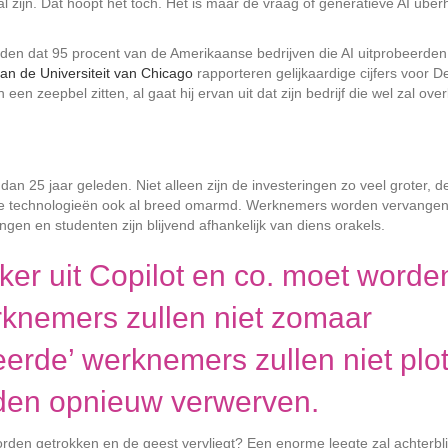
l zijn. Dat hoopt het toch. Het is maar de vraag of generatieve AI über
en dat 95 procent van de Amerikaanse bedrijven die AI uitprobeerde
n de Universiteit van Chicago
rapporteren gelijkaardige cijfers voor 
 een zeepbel zitten, al gaat hij ervan uit dat zijn bedrijf die wel zal ove
an 25 jaar geleden. Niet alleen zijn de investeringen zo veel groter, d
nde technologieën ook al breed omarmd. Werknemers worden vervangen
gen en studenten zijn blijvend afhankelijk van diens orakels.
ker uit Copilot en co. moet worde
knemers zullen niet zomaar
rde’ werknemers zullen niet plo
den opnieuw verwerven.
orden getrokken en de geest vervliegt? Een enorme leegte zal achterbli