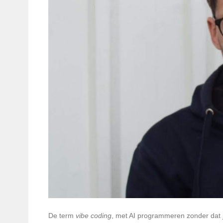
De term
vibe coding
, met AI programmeren zonder dat