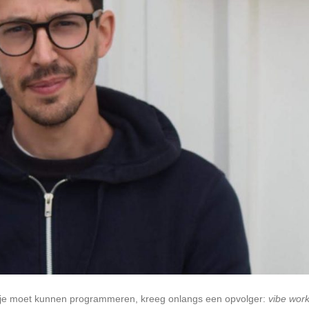
 je moet kunnen programmeren, kreeg onlangs een opvolger:
vibe work