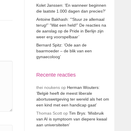
Kolet Janssen: ‘En wanneer beginnen
die laatste 1.000 dagen dan precies?’
Antoine Bakhash: ‘“Stuur ze allemaal
terug!” “Wat een held!” De reacties na
de aanslag op de Pride in Berlijn zijn
weer erg voorspelbaar’
Bernard Spitz: ‘Ode aan de
baarmoeder – de blik van een
gynaecoloog’
Recente reacties
thei noukens
op
Herman Wouters:
‘België heeft de meest liberale
abortuswetgeving ter wereld als het om
een kind met een handicap gaat’
Thomas Scott
op
Tim Brys: ‘Misbruik
van AI is symptoom van diepere kwaal
aan universiteiten’