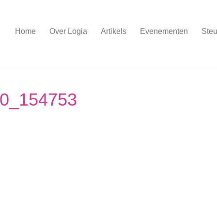
Home
Over Logia
Artikels
Evenementen
Steu
20_154753