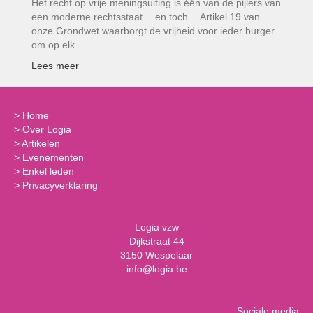
Het recht op vrije meningsuiting is één van de pijlers van
een moderne rechtsstaat… en toch… Artikel 19 van
onze Grondwet waarborgt de vrijheid voor ieder burger
om op elk…
Lees meer
>
Home
>
Over Logia
>
Artikelen
>
Evenementen
>
Enkel leden
>
Privacyverklaring
Logia vzw
Dijkstraat 44
3150 Wespelaar
info@logia.be
Sociale media