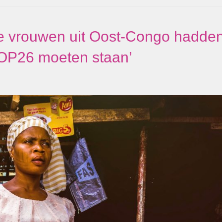
e vrouwen uit Oost-Congo hadde
COP26 moeten staan’