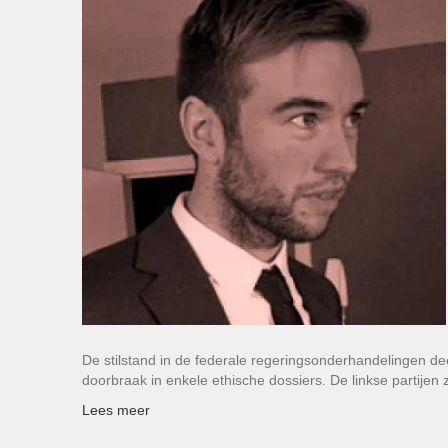
De stilstand in de federale regeringsonderhandelingen de
doorbraak in enkele ethische dossiers. De linkse partijen
Lees meer