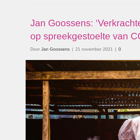
Jan Goossens: ‘Verkracht
op spreekgestoelte van 
Door
Jan Goossens
|
21 november 2021
|
0