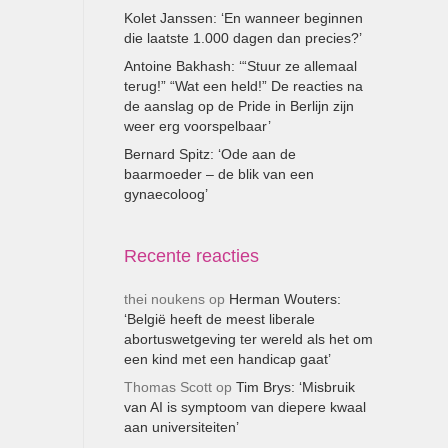
Kolet Janssen: ‘En wanneer beginnen
die laatste 1.000 dagen dan precies?’
Antoine Bakhash: ‘“Stuur ze allemaal
terug!” “Wat een held!” De reacties na
de aanslag op de Pride in Berlijn zijn
weer erg voorspelbaar’
Bernard Spitz: ‘Ode aan de
baarmoeder – de blik van een
gynaecoloog’
Recente reacties
thei noukens
op
Herman Wouters:
‘België heeft de meest liberale
abortuswetgeving ter wereld als het om
een kind met een handicap gaat’
Thomas Scott
op
Tim Brys: ‘Misbruik
van AI is symptoom van diepere kwaal
aan universiteiten’