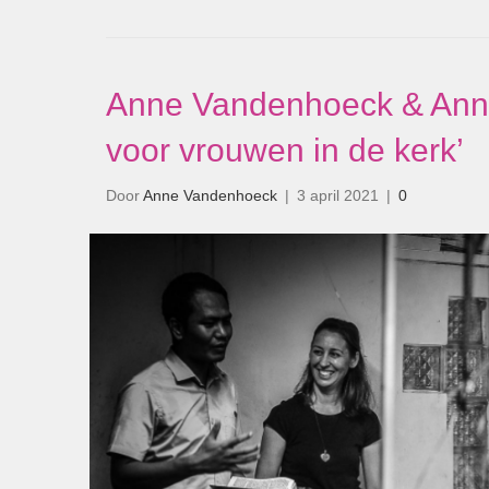
Anne Vandenhoeck & Annem
voor vrouwen in de kerk’
Door
Anne Vandenhoeck
|
3 april 2021
|
0