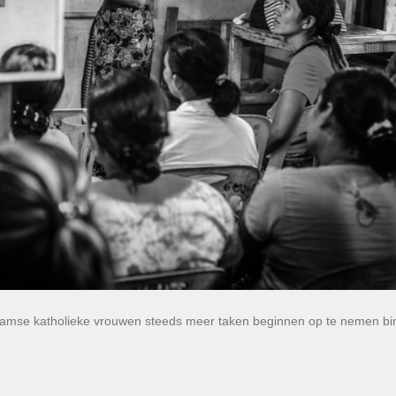
aamse katholieke vrouwen steeds meer taken beginnen op te nemen b