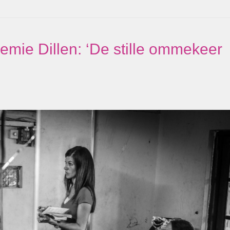
ie Dillen: ‘De stille ommekeer