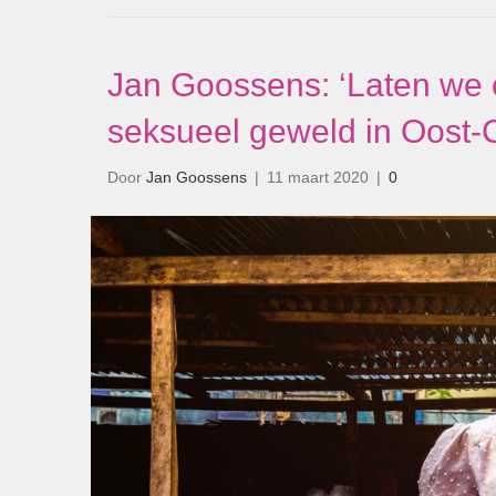
Jan Goossens: ‘Laten we 
seksueel geweld in Oost-
Door
Jan Goossens
|
11 maart 2020
|
0