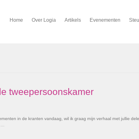
Home
Over Logia
Artikels
Evenementen
Steu
de tweepersoonskamer
menten in de kranten vandaag, wil ik graag mijn verhaal met jullie del
en…