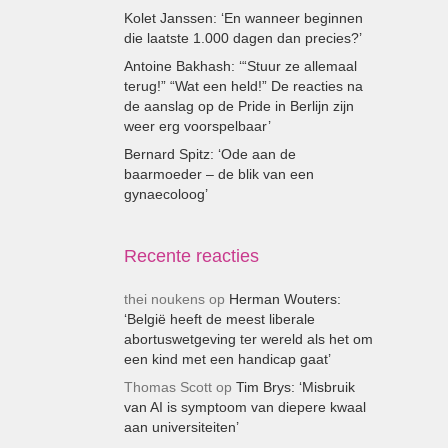
Kolet Janssen: ‘En wanneer beginnen
die laatste 1.000 dagen dan precies?’
Antoine Bakhash: ‘“Stuur ze allemaal
terug!” “Wat een held!” De reacties na
de aanslag op de Pride in Berlijn zijn
weer erg voorspelbaar’
Bernard Spitz: ‘Ode aan de
baarmoeder – de blik van een
gynaecoloog’
Recente reacties
thei noukens
op
Herman Wouters:
‘België heeft de meest liberale
abortuswetgeving ter wereld als het om
een kind met een handicap gaat’
Thomas Scott
op
Tim Brys: ‘Misbruik
van AI is symptoom van diepere kwaal
aan universiteiten’