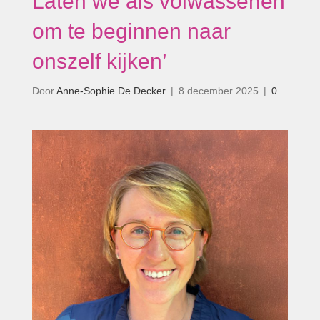
Laten we als volwassenen
om te beginnen naar
onszelf kijken’
Door
Anne-Sophie De Decker
|
8 december 2025
|
0