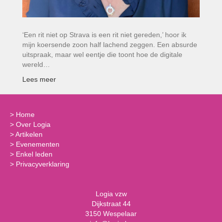
‘Een rit niet op Strava is een rit niet gereden,’ hoor ik
mijn koersende zoon half lachend zeggen. Een absurde
uitspraak, maar wel eentje die toont hoe de digitale
wereld…
Lees meer
>
Home
>
Over Logia
>
Artikelen
>
Evenementen
>
Enkel leden
>
Privacyverklaring
Logia vzw
Dijkstraat 44
3150 Wespelaar